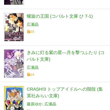
螺旋の王国 (コバルト文庫 ひ 7-1)
広瀬晶
15
きみに灯る紫の星―月を撃つふたり (コ
バルト文庫)
広瀬晶
14
CRASH!3 トップアイドルへの階段 (集
英社みらい文庫)
藤原ゆか
広瀬晶