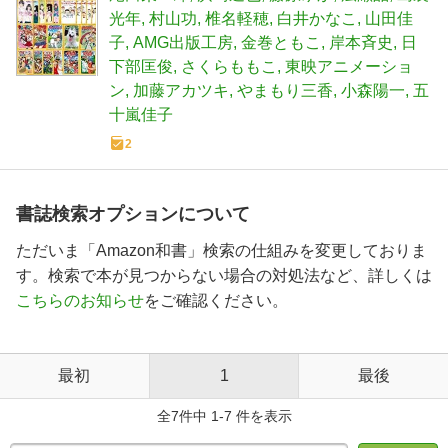
光年
村山功
椎名軽穂
白井かなこ
山田佳
子
AMG出版工房
金巻ともこ
岸本斉史
日
下部匡俊
さくらももこ
東映アニメーショ
ン
加藤アカツキ
やまもり三香
小森陽一
五
十嵐佳子
2
書誌検索オプションについて
ただいま「Amazon和書」検索の仕組みを変更しておりま
す。検索で本が見つからない場合の対処法など、詳しくは
こちらのお知らせ
をご確認ください。
最初
1
最後
全7件中 1-7 件を表示