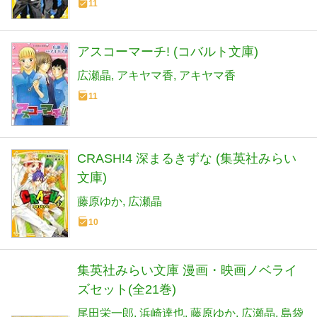
11
アスコーマーチ! (コバルト文庫)
広瀬晶
アキヤマ香
アキヤマ香
11
CRASH!4 深まるきずな (集英社みらい
文庫)
藤原ゆか
広瀬晶
10
集英社みらい文庫 漫画・映画ノベライ
ズセット(全21巻)
尾田栄一郎
浜崎達也
藤原ゆか
広瀬晶
島袋