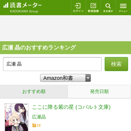
ログイン
新規登録
本を探
広瀬 晶のおすすめランキング
検索
おすすめ順
発売日順
ここに降る紫の星 (コバルト文庫)
広瀬晶
19