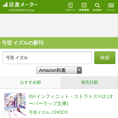
ログイン
新規登録
本を探
弓弦 イズルの新刊
検索
おすすめ順
発売日順
IS<インフィニット・ストラトス>12 (オ
ーバーラップ文庫)
弓弦イズル
CHOCO