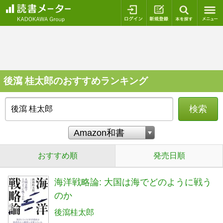
ログイン
新規登録
本を探
後瀉 桂太郎のおすすめランキング
検索
おすすめ順
発売日順
海洋戦略論: 大国は海でどのように戦う
のか
後瀉桂太郎