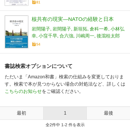
81
核共有の現実―NATOの経験と日本
岩間陽子
岩間陽子
新垣拓
倉科一希
小林弘
幸
小窪千早
合六強
川嶋周一
後瀉桂太郎
54
書誌検索オプションについて
ただいま「Amazon和書」検索の仕組みを変更しておりま
す。検索で本が見つからない場合の対処法など、詳しくは
こちらのお知らせ
をご確認ください。
最初
1
最後
全2件中 1-2 件を表示