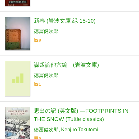
新春 (岩波文庫 緑 15-10)
徳冨健次郎
8
謀叛論他六編 (岩波文庫)
徳冨健次郎
1
思出の記 (英文版) ―FOOTPRINTS IN
THE SNOW (Tuttle classics)
徳冨健次郎
Kenjiro Tokutomi
0