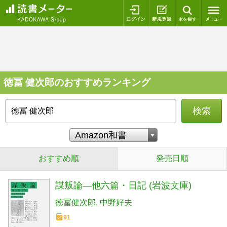
ログイン
新規登録
本を探
徳冨 健次郎のおすすめランキング
検索
おすすめ順
発売日順
謀叛論―他六篇・日記 (岩波文庫)
徳冨健次郎
中野好夫
91