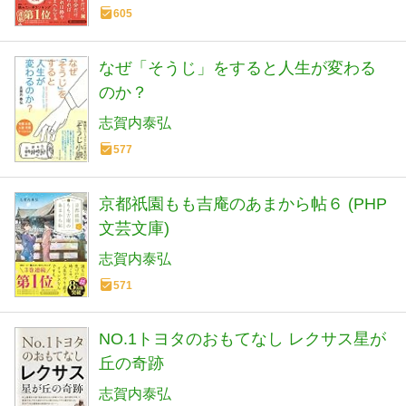
605
なぜ「そうじ」をすると人生が変わる
のか？
志賀内泰弘
577
京都祇園もも吉庵のあまから帖６ (PHP
文芸文庫)
志賀内泰弘
571
NO.1トヨタのおもてなし レクサス星が
丘の奇跡
志賀内泰弘