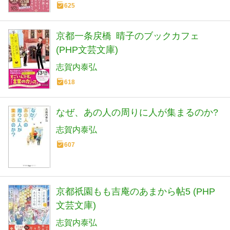
625
京都一条戻橋 晴子のブックカフェ
(PHP文芸文庫)
志賀内泰弘
618
なぜ、あの人の周りに人が集まるのか?
志賀内泰弘
607
京都祇園もも吉庵のあまから帖5 (PHP
文芸文庫)
志賀内泰弘