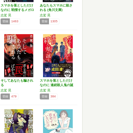
スマホを落としただけ
あなたもスマホに殺さ
なのに 戦慄するメガロ
れる (角川文庫)
ポ…
志駕 晃
志駕 晃
登録
1463
登録
1305
そしてあなたも騙され
スマホを落としただけ
る
なのに 連続殺人鬼の誕
生…
志駕 晃
志駕 晃
登録
479
登録
384