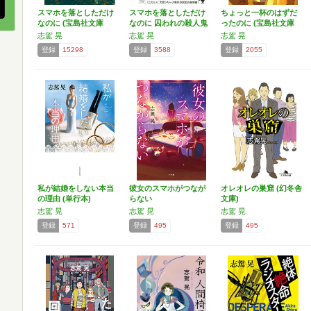
スマホを落としただけ
スマホを落としただけ
ちょっと一杯のはずだ
なのに (宝島社文庫
なのに 囚われの殺人鬼
ったのに (宝島社文庫
『…
…
…
志駕 晃
志駕 晃
志駕 晃
登録
15298
登録
3588
登録
2055
私が結婚をしない本当
彼女のスマホがつなが
オレオレの巣窟 (幻冬舎
の理由 (単行本)
らない
文庫)
志駕 晃
志駕 晃
志駕 晃
登録
571
登録
495
登録
495