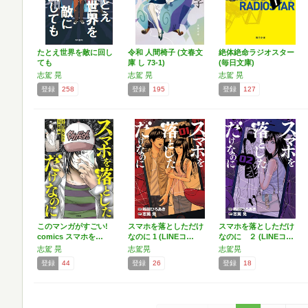
たとえ世界を敵に回し
令和 人間椅子 (文春文
絶体絶命ラジオスター
ても
庫 し 73-1)
(毎日文庫)
志駕 晃
志駕 晃
志駕 晃
登録
258
登録
195
登録
127
このマンガがすごい!
スマホを落としただけ
スマホを落としただけ
comics スマホを…
なのに 1 (LINEコ…
なのに ２ (LINEコ…
志駕 晃
志駕晃
志駕晃
登録
44
登録
26
登録
18