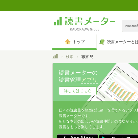
Amazo
トップ
読書メーターと
トップ
検索
志駕 晃
読書メーターの
読書管理
アプリ
詳しくはこちら
日々の読書量を簡単に記録・管理できるアプリ
読書メーターです。
新たな本との出会いや読書仲間とのつながりが
読書をもっと楽しくします。