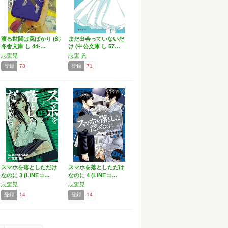
渡る世間は罠ばかり (幻
まだ出会っていないだ
冬舎文庫 し 44-…
け (中公文庫 し 57…
志駕晃
志駕 晃
登録
78
登録
71
スマホを落としただけ
スマホを落としただけ
なのに 3 (LINEコ…
なのに 4 (LINEコ…
志駕晃
志駕晃
登録
14
登録
14