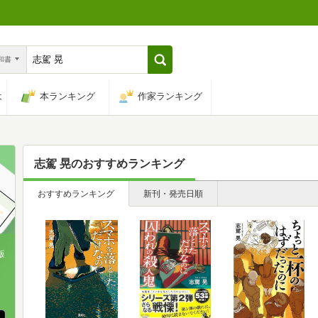
n和書
は
本ランキング
作家ランキング
志駕 晃
のおすすめランキング
おすすめランキング
新刊・発売日順
版
、