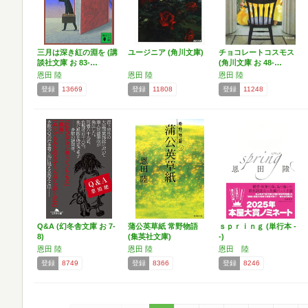
三月は深き紅の淵を (講
ユージニア (角川文庫)
チョコレートコスモス
談社文庫 お 83-…
(角川文庫 お 48-…
恩田 陸
恩田 陸
恩田 陸
登録
13669
登録
11808
登録
11248
Q&A (幻冬舎文庫 お 7-
蒲公英草紙 常野物語
ｓｐｒｉｎｇ (単行本 -
8)
(集英社文庫)
-)
恩田 陸
恩田 陸
恩田 陸
登録
8749
登録
8366
登録
8246