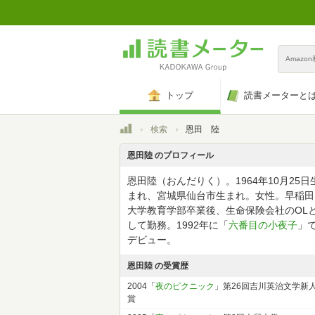
Amazo
トップ
読書メーターと
トップ
検索
恩田 陸
恩田陸 のプロフィール
恩田陸（おんだりく）。1964年10月25日
まれ、宮城県仙台市生まれ。女性。早稲田
大学教育学部卒業後、生命保険会社のOL
して勤務。1992年に「
六番目の小夜子
」
デビュー。
恩田陸 の受賞歴
2004「
夜のピクニック
」第26回吉川英治文学新
賞