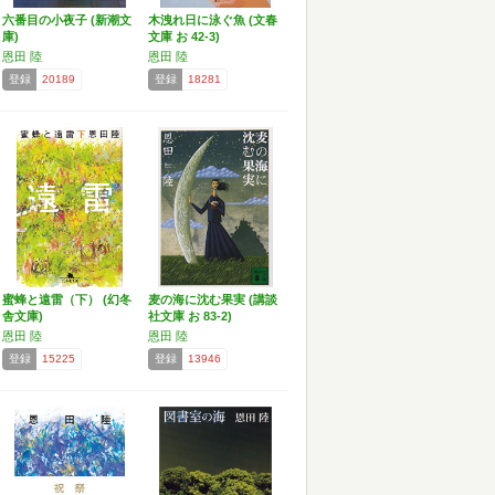
六番目の小夜子 (新潮文
木洩れ日に泳ぐ魚 (文春
庫)
文庫 お 42-3)
恩田 陸
恩田 陸
登録
20189
登録
18281
蜜蜂と遠雷（下） (幻冬
麦の海に沈む果実 (講談
舎文庫)
社文庫 お 83-2)
恩田 陸
恩田 陸
登録
15225
登録
13946