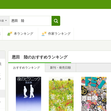
n和書
は
本ランキング
作家ランキング
恩田 陸
のおすすめランキング
生
おすすめランキング
新刊・発売日順
と
で
人