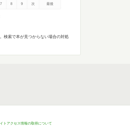
7
8
9
次
最後
示
す。検索で本が見つからない場合の対処
イトアクセス情報の取得について