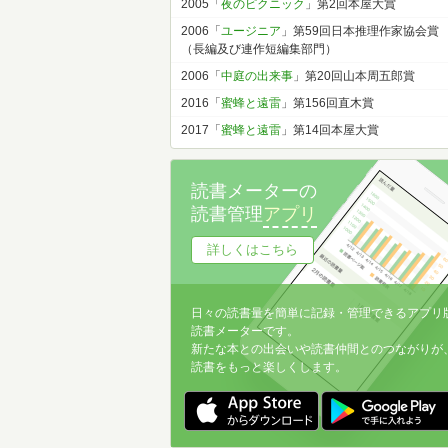
2005「
夜のピクニック
」第2回本屋大賞
2006「
ユージニア
」第59回日本推理作家協会賞
（長編及び連作短編集部門）
2006「
中庭の出来事
」第20回山本周五郎賞
2016「
蜜蜂と遠雷
」第156回直木賞
2017「
蜜蜂と遠雷
」第14回本屋大賞
読書メーターの
読書管理
アプリ
詳しくはこちら
日々の読書量を簡単に記録・管理できるアプリ
読書メーターです。
新たな本との出会いや読書仲間とのつながりが
読書をもっと楽しくします。