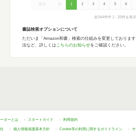
最初
前
1
2
3
4
5
6
全344件中 1 - 20件を表
書誌検索オプションについて
ただいま「Amazon和書」検索の仕組みを変更しておりま
法など、詳しくは
こちらのお知らせ
をご確認ください。
ーターとは
スタートガイド
利用規約
社
個人情報保護基本方針
Cookie等の利用に関するガイドライン
サ