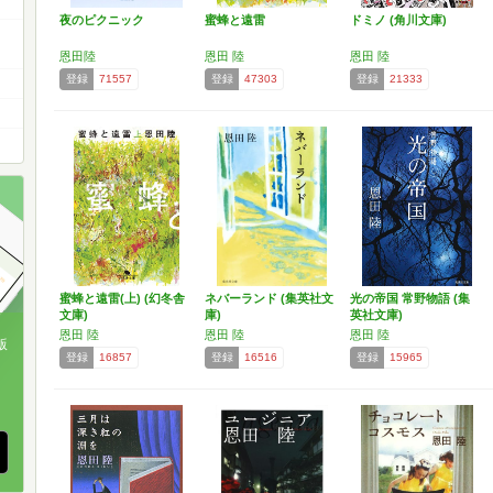
夜のピクニック
蜜蜂と遠雷
ドミノ (角川文庫)
恩田陸
恩田 陸
恩田 陸
登録
71557
登録
47303
登録
21333
蜜蜂と遠雷(上) (幻冬舎
ネバーランド (集英社文
光の帝国 常野物語 (集
文庫)
庫)
英社文庫)
恩田 陸
恩田 陸
恩田 陸
版
登録
16857
登録
16516
登録
15965
、