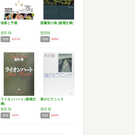
祝祭と予感
図書室の海 (新潮文庫)
恩田 陸
恩田陸
登録
11074
登録
9694
ライオンハート (新潮文
夜のピクニック
庫)
恩田 陸
恩田 陸
登録
7975
登録
6845