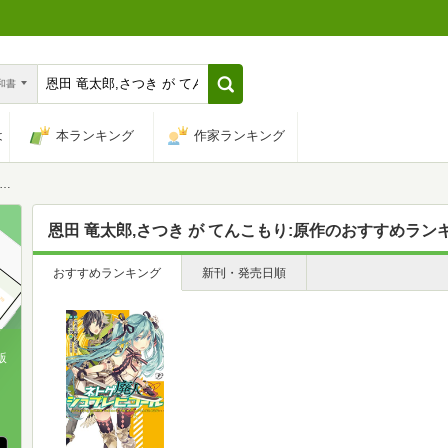
n和書
は
本ランキング
作家ランキング
恩田 竜太郎,さつき が てんこもり:原作
のおすすめラン
おすすめランキング
新刊・発売日順
版
、