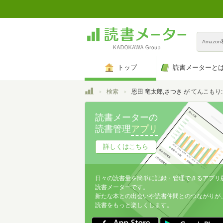
Amazo
トップ
読書メーターと
トップ
検索
恩田 竜太郎,さつき が てんこもり:原作
読書メーターの
読書管理
アプリ
詳しくはこちら
日々の読書量を簡単に記録・管理できるアプリ
読書メーターです。
新たな本との出会いや読書仲間とのつながりが
読書をもっと楽しくします。