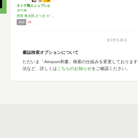
ネトゲ廃人シュプレヒ
コール
恩田 竜太郎,さつき が てんこもり:原作
登録
49
全1件を表示
書誌検索オプションについて
ただいま「Amazon和書」検索の仕組みを変更しておりま
法など、詳しくは
こちらのお知らせ
をご確認ください。