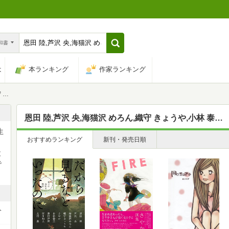
n和書
は
本ランキング
作家ランキング
やか
恩田 陸,芦沢 央,海猫沢 めろん,織守 きょうや,小林 泰三,澤村 伊智,前川 知大,北村 薫,さやか
生
おすすめランキング
新刊・発売日順
と
で
人