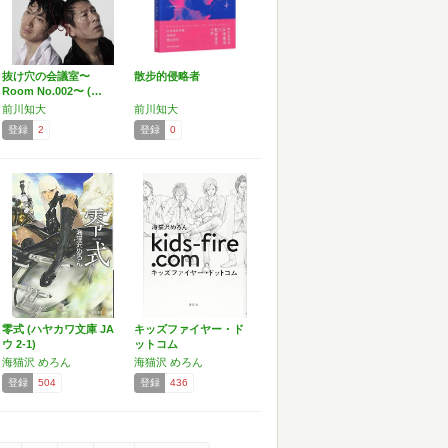
抜け穴の会議室〜
散步的侵略者
Room No.002〜 (…
前川知大
前川知大
登録
2
登録
0
零式 (ハヤカワ文庫 JA
キッズファイヤー・ド
ウ 2-1)
ットコム
海猫沢 めろん
海猫沢 めろん
登録
504
登録
436