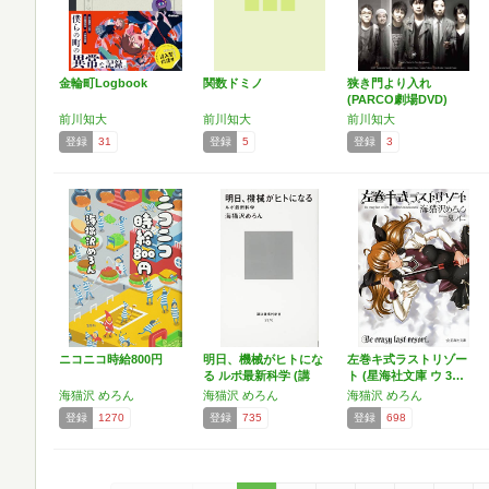
金輪町Logbook
関数ドミノ
狭き門より入れ
(PARCO劇場DVD)
前川知大
前川知大
前川知大
登録
31
登録
5
登録
3
ニコニコ時給800円
明日、機械がヒトにな
左巻キ式ラストリゾー
る ルポ最新科学 (講
ト (星海社文庫 ウ 3…
談…
海猫沢 めろん
海猫沢 めろん
海猫沢 めろん
登録
1270
登録
735
登録
698