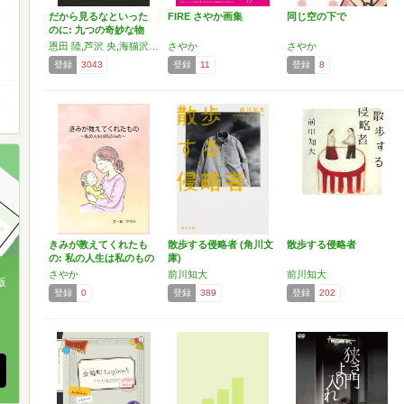
だから見るなといった
FIRE さやか画集
同じ空の下で
のに: 九つの奇妙な物
語…
恩田 陸,芦沢 央,海猫沢 めろん,織守 きょうや,さやか,小林 泰三,澤村 伊智,前川 知大,北村 薫
さやか
さやか
登録
3043
登録
11
登録
8
きみが教えてくれたも
散歩する侵略者 (角川文
散歩する侵略者
の: 私の人生は私のもの
庫)
さやか
前川知大
前川知大
版
登録
0
登録
389
登録
202
、