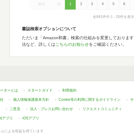
最初
前
1
2
3
4
5
6
全991件中 1 - 20件を表
書誌検索オプションについて
ただいま「Amazon和書」検索の仕組みを変更しておりま
法など、詳しくは
こちらのお知らせ
をご確認ください。
ーターとは
スタートガイド
利用規約
社
個人情報保護基本方針
Cookie等の利用に関するガイドライン
サ
ご意見
法人・プレスお問い合わせ
リクエストコミュニティ
oidアプリ
iOSアプリ
ラムによる収益を得ています