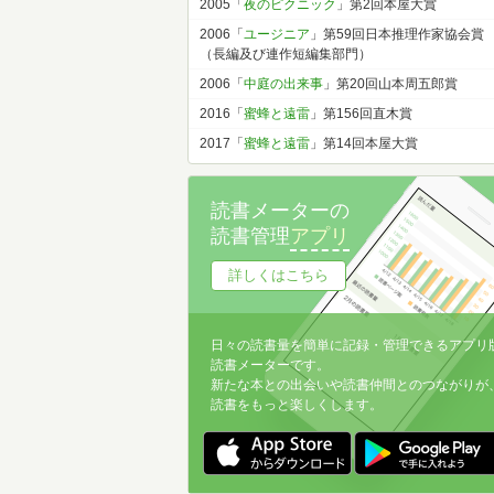
2005「
夜のピクニック
」第2回本屋大賞
2006「
ユージニア
」第59回日本推理作家協会賞
（長編及び連作短編集部門）
2006「
中庭の出来事
」第20回山本周五郎賞
2016「
蜜蜂と遠雷
」第156回直木賞
2017「
蜜蜂と遠雷
」第14回本屋大賞
読書メーターの
読書管理
アプリ
詳しくはこちら
日々の読書量を簡単に記録・管理できるアプリ
読書メーターです。
新たな本との出会いや読書仲間とのつながりが
読書をもっと楽しくします。