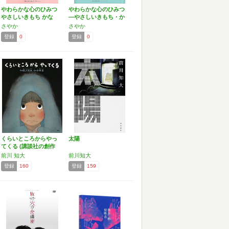
やわらかな心のひみつ
やわらかな心のひみつ
やさしいきもち かな
―やさしいきもち・か
し…
なし…
さやか
さやか
登録
0
登録
0
くらいところからやっ
太陽
てくる (講談社の創作
絵…
前川 知大
前川知大
登録
160
登録
159