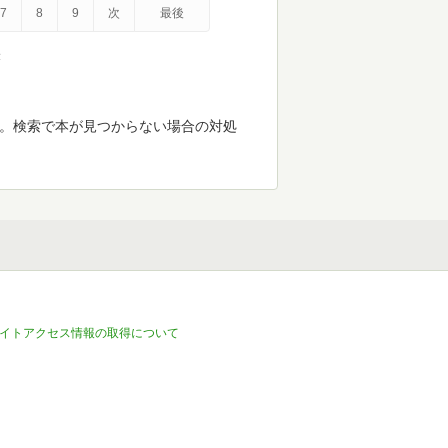
7
8
9
次
最後
示
す。検索で本が見つからない場合の対処
イトアクセス情報の取得について