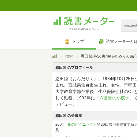
Amazo
トップ
読書メーターと
トップ
検索
恩田 陸,芦沢 央,海猫沢 めろん,織守 きょうや,小林 泰三,澤村 伊智,前川 知大,北村 薫,さ
恩田陸 のプロフィール
恩田陸（おんだりく）。1964年10月25日
まれ、宮城県仙台市生まれ。女性。早稲田
大学教育学部卒業後、生命保険会社のOL
して勤務。1992年に「
六番目の小夜子
」
デビュー。
恩田陸 の受賞歴
2004「
夜のピクニック
」第26回吉川英治文学新
賞