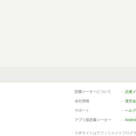
読書メーターについて
読書メ
会社情報
運営会
サポート
ヘルプ
アプリ版読書メーター
Andr
※本サイトはアフィリエイトプログ