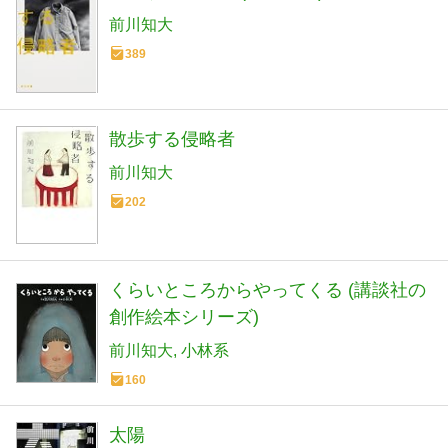
前川知大
389
散歩する侵略者
前川知大
202
くらいところからやってくる (講談社の
創作絵本シリーズ)
前川知大
小林系
160
太陽