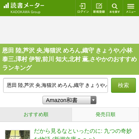
ログイン
新規登録
本を探
恩田 陸,芦沢 央,海猫沢 めろん,織守 きょうや,小林
泰三,澤村 伊智,前川 知大,北村 薫,さやかのおすすめ
ランキング
検索
おすすめ順
発売日順
だから見るなといったのに: 九つの奇妙