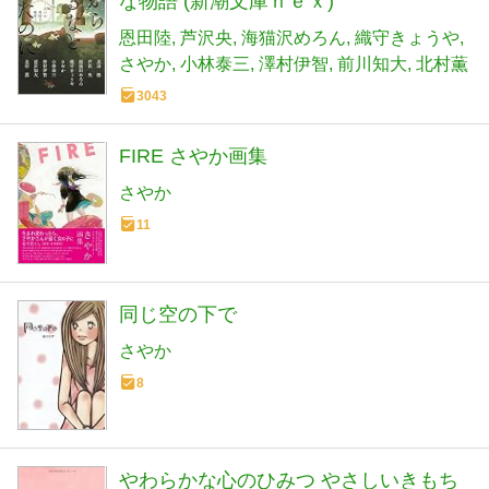
な物語 (新潮文庫ｎｅｘ)
恩田陸
芦沢央
海猫沢めろん
織守きょうや
さやか
小林泰三
澤村伊智
前川知大
北村薫
3043
FIRE さやか画集
さやか
11
同じ空の下で
さやか
8
やわらかな心のひみつ やさしいきもち