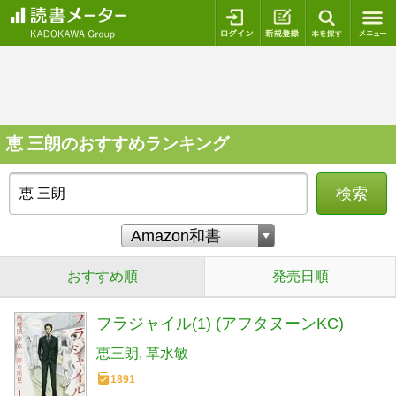
ログイン
新規登録
本を探
恵 三朗のおすすめランキング
検索
おすすめ順
発売日順
フラジャイル(1) (アフタヌーンKC)
恵三朗
草水敏
1891