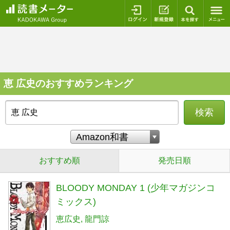
ログイン
新規登録
本を探
恵 広史のおすすめランキング
検索
おすすめ順
発売日順
BLOODY MONDAY 1 (少年マガジンコ
ミックス)
恵広史
龍門諒