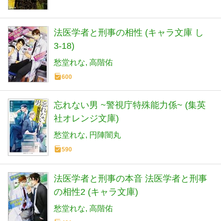
法医学者と刑事の相性 (キャラ文庫 し
3-18)
愁堂れな
高階佑
600
忘れない男 ~警視庁特殊能力係~ (集英
社オレンジ文庫)
愁堂れな
円陣闇丸
590
法医学者と刑事の本音 法医学者と刑事
の相性2 (キャラ文庫)
愁堂れな
高階佑