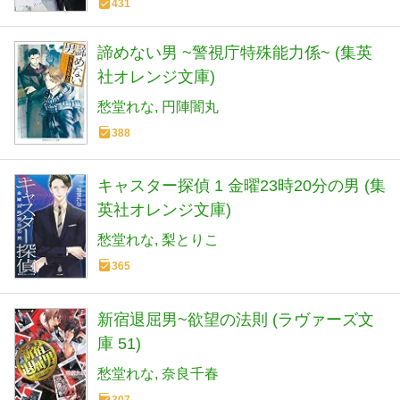
431
諦めない男 ~警視庁特殊能力係~ (集英
社オレンジ文庫)
愁堂れな
円陣闇丸
388
キャスター探偵 1 金曜23時20分の男 (集
英社オレンジ文庫)
愁堂れな
梨とりこ
365
新宿退屈男~欲望の法則 (ラヴァーズ文
庫 51)
愁堂れな
奈良千春
307