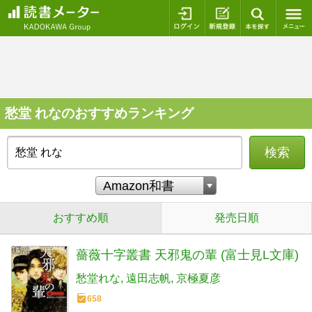
ログイン
新規登録
本を探
愁堂 れなのおすすめランキング
検索
おすすめ順
発売日順
薔薇十字叢書 天邪鬼の輩 (富士見L文庫)
愁堂れな
遠田志帆
京極夏彦
658