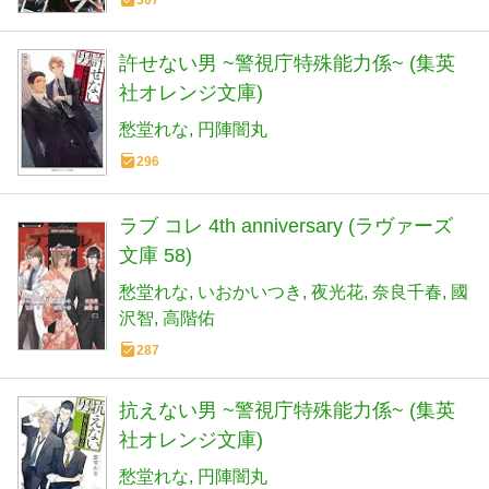
許せない男 ~警視庁特殊能力係~ (集英
社オレンジ文庫)
愁堂れな
円陣闇丸
296
ラブ コレ 4th anniversary (ラヴァーズ
文庫 58)
愁堂れな
いおかいつき
夜光花
奈良千春
國
沢智
高階佑
287
抗えない男 ~警視庁特殊能力係~ (集英
社オレンジ文庫)
愁堂れな
円陣闇丸