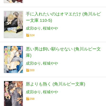
手に入れたいのはオマエだけ (角川ルビ
ー文庫 110-5)
成宮ゆり
桜城やや
324
悪い男は飼い馴らせない (角川ルビー文
庫)
成宮ゆり
桜城やや
300
唇よりも熱く (角川ルビー文庫)
成宮ゆり
桜城やや
298