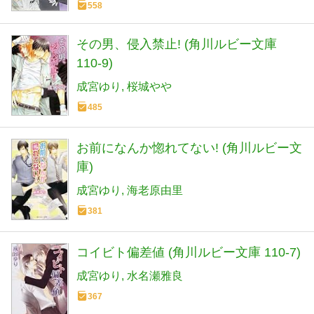
558
その男、侵入禁止! (角川ルビー文庫
110-9)
成宮ゆり
桜城やや
485
お前になんか惚れてない! (角川ルビー文
庫)
成宮ゆり
海老原由里
381
コイビト偏差値 (角川ルビー文庫 110-7)
成宮ゆり
水名瀬雅良
367