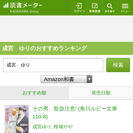
ログイン
新規登録
本を探
成宮 ゆりのおすすめランキング
検索
おすすめ順
発売日順
その男、取扱注意! (角川ルビー文庫
110-8)
成宮ゆり
桜城やや