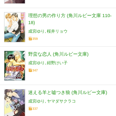
理想の男の作り方 (角川ルビー文庫 110-
18)
成宮ゆり
桜井リョウ
359
野蛮な恋人 (角川ルビー文庫)
成宮ゆり
紺野けい子
347
迷える羊と嘘つき狼 (角川ルビー文庫)
成宮ゆり
ヤマダサクラコ
337