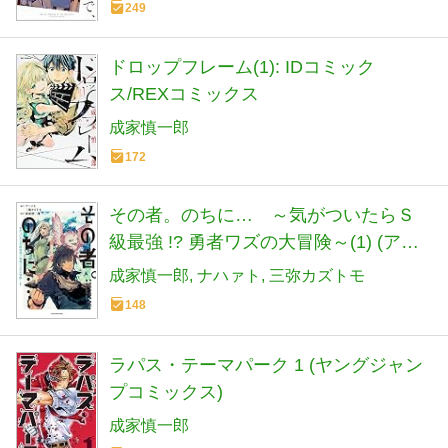
249
ドロップフレーム(1): IDコミック
ス/REXコミックス
成家慎一郎
172
その者。のちに… ～気がついたらＳ
級最強 !? 勇者ワズの大冒険～(1) (アー
ス・スターコミックス)
成家慎一郎
ナハァト
三弥カズトモ
148
ラパス・テーマパーク 1 (ヤングジャン
プコミックス)
成家慎一郎