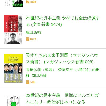
3803
22世紀の資本主義 やがてお金は絶滅す
る (文春新書 1474)
成田悠輔
1070
天才たちの未来予測図（マガジンハウ
ス新書） (マガジンハウス新書 008)
高橋弘樹（編著）
斎藤幸平
小島武仁
内田
舞
成田悠輔
648
22世紀の民主主義 選挙はアルゴリズ
ムになり、政治家はネコになる