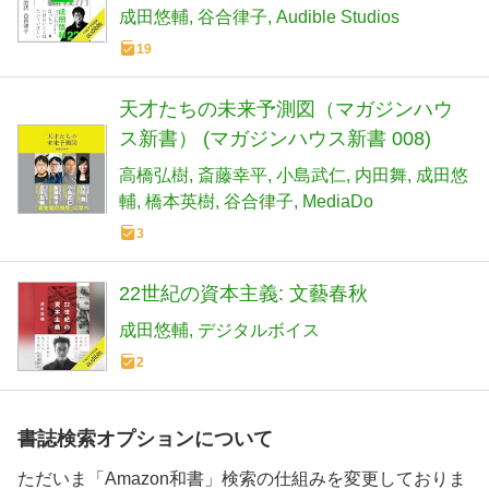
成田悠輔
谷合律子
Audible Studios
19
天才たちの未来予測図（マガジンハウ
ス新書） (マガジンハウス新書 008)
高橋弘樹
斎藤幸平
小島武仁
内田舞
成田悠
輔
橋本英樹
谷合律子
MediaDo
3
22世紀の資本主義: 文藝春秋
成田悠輔
デジタルボイス
2
書誌検索オプションについて
ただいま「Amazon和書」検索の仕組みを変更しておりま