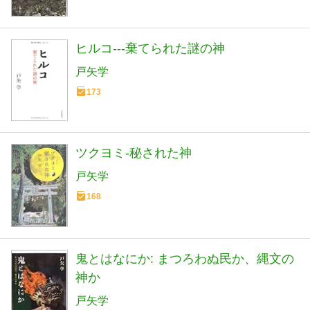
ヒルコ---棄てられた謎の神
戸矢学
173
ツクヨミ-秘された神
戸矢学
168
鬼とはなにか: まつろわぬ民か、縄文の
神か
戸矢学