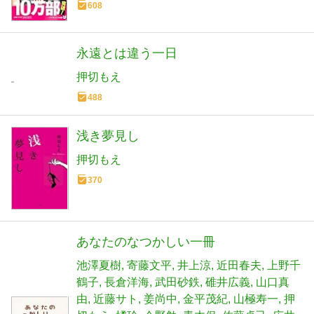
608
永遠とは違う一日
押切もえ
488
浅き夢見し
押切もえ
370
あなたのなつかしい一冊
池澤夏樹
寄藤文平
井上涼
近田春夫
上野千
鶴子
長倉洋海
武田砂鉄
碓井広義
山口真
由
近藤サト
姜尚中
金平茂紀
山極寿一
押