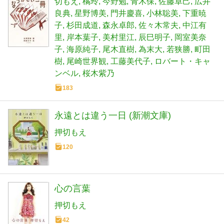
切もえ
橘玲
今野勉
青木保
佐藤卓己
広井
良典
星野博美
門井慶喜
小林聡美
下重暁
子
杉田成道
森永卓郎
佐々木常夫
中江有
里
岸本葉子
美村里江
辰巳明子
岡室美奈
子
海原純子
尾木直樹
為末大
若狭勝
町田
樹
尾崎世界観
工藤美代子
ロバート・キャ
ンベル
桜木紫乃
183
永遠とは違う一日 (新潮文庫)
押切もえ
120
心の言葉
押切もえ
42