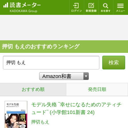
ログイン
新規登録
本を探
押切 もえのおすすめランキング
検索
おすすめ順
発売日順
モデル失格 ‾幸せになるためのアティチ
ュード‾ (小学館101新書 24)
押切もえ