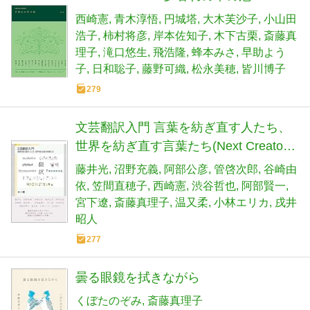
西崎憲
青木淳悟
円城塔
大木芙沙子
小山田
浩子
柿村将彦
岸本佐知子
木下古栗
斎藤真
理子
滝口悠生
飛浩隆
蜂本みさ
早助よう
子
日和聡子
藤野可織
松永美穂
皆川博子
279
文芸翻訳入門 言葉を紡ぎ直す人たち、
世界を紡ぎ直す言葉たち(Next Creator
Book)
藤井光
沼野充義
阿部公彦
管啓次郎
谷崎由
依
笠間直穂子
西崎憲
渋谷哲也
阿部賢一
宮下遼
斎藤真理子
温又柔
小林エリカ
戌井
昭人
277
曇る眼鏡を拭きながら
くぼたのぞみ
斎藤真理子