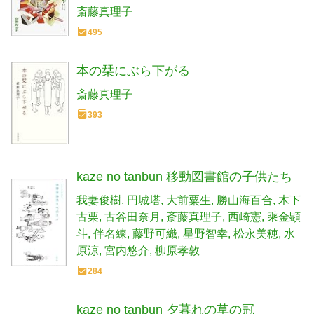
斎藤真理子
495
本の栞にぶら下がる
斎藤真理子
393
kaze no tanbun 移動図書館の子供たち
我妻俊樹
円城塔
大前粟生
勝山海百合
木下
古栗
古谷田奈月
斎藤真理子
西崎憲
乘金顕
斗
伴名練
藤野可織
星野智幸
松永美穂
水
原涼
宮内悠介
柳原孝敦
284
kaze no tanbun 夕暮れの草の冠