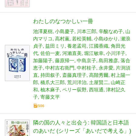
わたしのなつかしい一冊
池澤夏樹
小島慶子
川本三郎
辛酸なめ子
山
内マリコ
高村薫
若松英輔
小島ゆかり
瀬浪
貞子
益田ミリ
養老孟司
江國香織
角田光
代
佐伯一麦
河瀨直美
堀江敏幸
小川洋子
加藤陽子
藤原帰一
中島京子
島田雅彦
落合
恵子
中村吉右衛門
中村桂子
永井愛
片渕須
直
持田叙子
斎藤真理子
高階秀爾
村上陽一
郎
橋爪大三郎
荒川洋治
土屋賢二
山崎正
和
柚木麻子
ペリー荻野
西垣通
津村記久
子
寄藤文平
506
隣の国の人々と出会う: 韓国語と日本語
のあいだ (シリーズ「あいだで考える」)