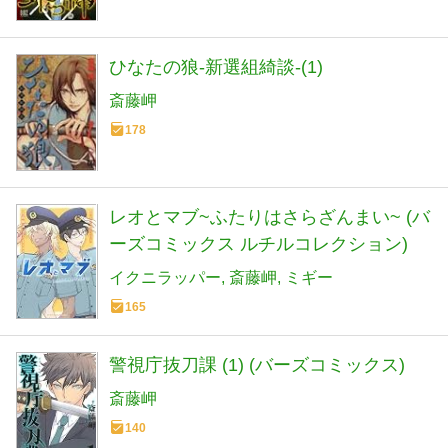
ひなたの狼-新選組綺談-(1)
斎藤岬
178
レオとマブ~ふたりはさらざんまい~ (バ
ーズコミックス ルチルコレクション)
イクニラッパー
斎藤岬
ミギー
165
警視庁抜刀課 (1) (バーズコミックス)
斎藤岬
140