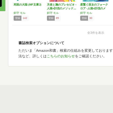
死呪の大陸 (MF文庫J)
天使と鴉のプレセピオ -
星繋ぐ巫女のフォーク
人狼×討伐のメソッド…
ロア ‐人狼×討伐のメ
ソ…
斜守 モル
斜守 モル
斜守 モル
登録
142
登録
85
登録
30
全3件を表示
書誌検索オプションについて
ただいま「Amazon和書」検索の仕組みを変更しておりま
法など、詳しくは
こちらのお知らせ
をご確認ください。