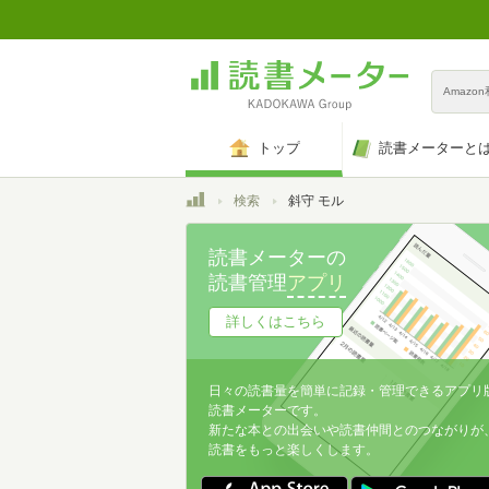
Amazo
トップ
読書メーターと
トップ
検索
斜守 モル
読書メーターの
読書管理
アプリ
詳しくはこちら
日々の読書量を簡単に記録・管理できるアプリ
読書メーターです。
新たな本との出会いや読書仲間とのつながりが
読書をもっと楽しくします。