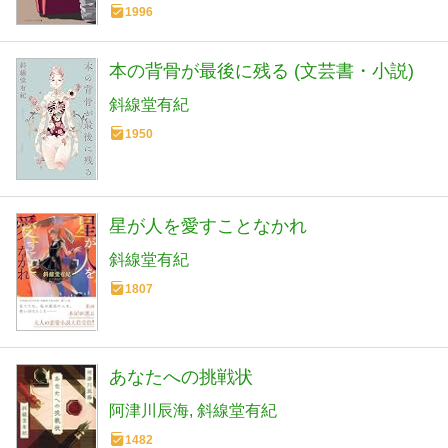
1996
本の背骨が最後に残る (文芸書・小説)
斜線堂有紀
1950
星が人を愛すことなかれ
斜線堂有紀
1807
あなたへの挑戦状
阿津川辰海
斜線堂有紀
1482