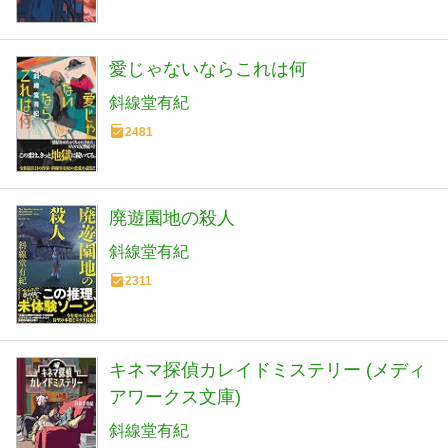
愛じゃないならこれは何
斜線堂有紀
2481
廃遊園地の殺人
斜線堂有紀
2311
キネマ探偵カレイドミステリー (メディ
アワークス文庫)
斜線堂有紀