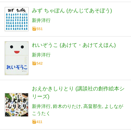
みず ちゃぽん (かんじてあそぼう)
新井洋行
551
れいぞうこ (あけて・あけてえほん)
新井洋行
542
おえかきしりとり (講談社の創作絵本シ
リーズ)
新井洋行
鈴木のりたけ
高畠那生
よしなが
こうたく
411