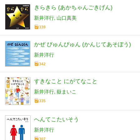
きらきら (あかちゃんごきげん)
新井洋行
山口真美
339
かぜ びゅんびゅん (かんじてあそぼう)
新井洋行
342
すきなこと にがてなこと
新井洋行
嶽まいこ
335
へんてこたいそう
新井洋行
307