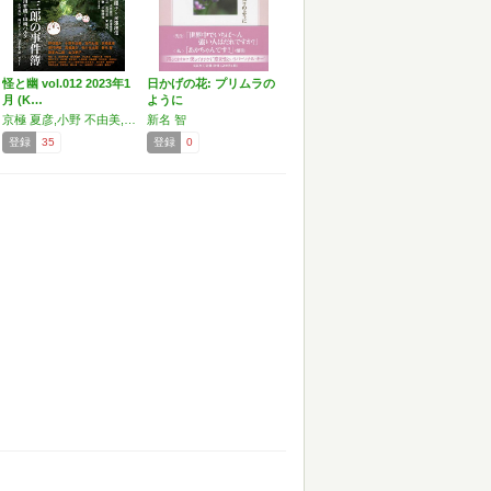
怪と幽 vol.012 2023年1
日かげの花: プリムラの
月 (K…
ように
京極 夏彦,小野 不由美,有栖川 有栖,恒川 光太郎,山白 朝子,澤村伊智,織守きょうや,新名 智,諸星 大二郎,高橋 葉介,押切 蓮介,東 雅夫
新名 智
登録
35
登録
0