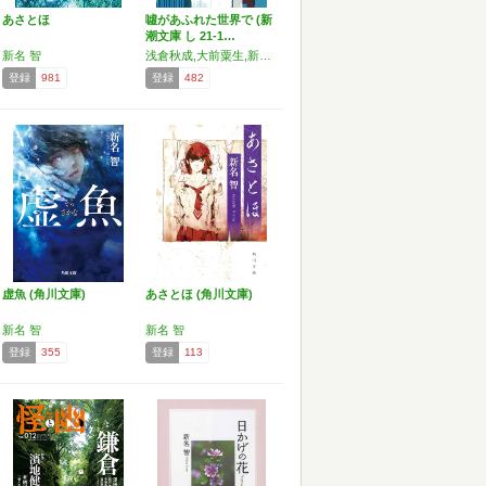
あさとほ
噓があふれた世界で (新
潮文庫 し 21-1…
新名 智
浅倉秋成,大前粟生,新名智
登録
981
登録
482
虚魚 (角川文庫)
あさとほ (角川文庫)
新名 智
新名 智
登録
355
登録
113