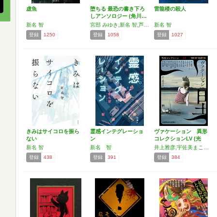
虚魚
堕ちる 最恐の書き下ろ
雷龍楼の殺人
しアンソロジー (角川…
新名 智
宮部 みゆき,新名 智,芦花公園,内藤 了,三津田 信三,小池 真理子
新名 智
登録
1250
登録
1058
登録
1027
きみはサイコロを振ら
霊感インテグレーショ
ヴァケーション 異形
ない
ン
コレクションLV (光
文…
新名 智
新名 智
井上雅彦,宇佐美まこと,空木春宵,王谷 晶,最東対地,澤村伊智,篠たまき,柴田勝家,斜線堂有紀,田中哲弥,津久井五月,新名 智,平山夢明,牧野 修,芦花公園
登録
438
登録
391
登録
384