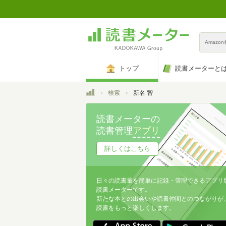
Amazo
トップ
読書メーターと
トップ
検索
新名 智
読書メーターの
読書管理
アプリ
詳しくはこちら
日々の読書量を簡単に記録・管理できるアプリ
読書メーターです。
新たな本との出会いや読書仲間とのつながりが
読書をもっと楽しくします。