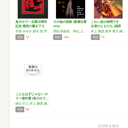
角川ホラー文庫30周年
その他の危険 (新潮文庫
こわい話の時間です
記念 最恐の書き下ろ
nex)
左肩のともだち (福音
し…
館…
宮部 みゆき,新名 智,芦花公園,内藤 了,三津田 信三,小池 真理子,澤村伊智,阿泉 来堂,鈴木 光司,原 浩,一穂 ミチ,小野 不由美,有栖川 有栖,北沢 陶,背筋,櫛木 理宇,貴志 祐介,恩田 陸
背筋,斜線堂 有紀,上條 一輝,新名 智,皮肉屋文庫
井上 雅彦,新井 素子,織守 きょうや,北野 勇作,最東 対地,霜島 ケイ,柴田 勝家,背筋,高瀬 美恵,新名 智,おく
登録
73
登録
164
登録
72
こんなはずじゃない ホ
ラー傑作選 (角川ホラ…
綾辻 行人,井上 雅彦,織守きょうや,櫛木 理宇,黒木 あるじ,小林 泰三,辻村 深月,新名 智,道尾 秀介
登録
56
全16件を表示