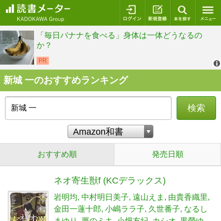
ログイン
新規登録
本を探
新城 一のおすすめランキング
検索
おすすめ順
発売日順
ネオ寄生獣f (KCデラックス)
岩明均
中村明日美子
遠山えま
由貴香織里
金田一蓮十郎
小嶋ララ子
久世番子
なるし
まゆり
厘のミキ
小畑友紀
カシオ
黒榮ゆ