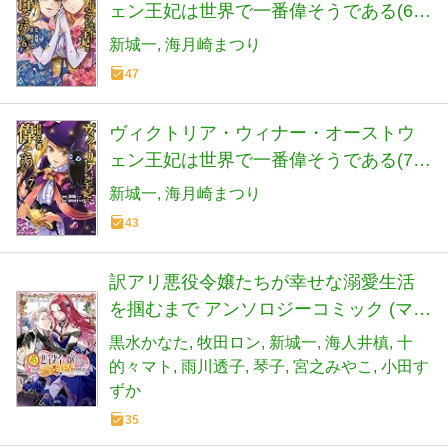
ェン王妃は世界で一番偉そうである(6)
(KCx)
新城一
海月崎まつり
47
ヴィクトリア・ウィナー・オーストウ
ェン王妃は世界で一番偉そうである(7)
(KCx)
新城一
海月崎まつり
43
訳アリ悪役令嬢たちが幸せな溺愛生活
を掴むまで アンソロジーコミック (マッ
グガーデンコミック avarusシリーズ)
黒水かなた
牧田ロン
新城一
海人井槙
十
的々マト
雨川透子
琴子
宮之みやこ
小田す
ずか
35