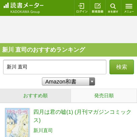
ログイン
新規登録
本を探
新川 直司のおすすめランキング
検索
おすすめ順
発売日順
四月は君の嘘(1) (月刊マガジンコミック
ス)
新川直司