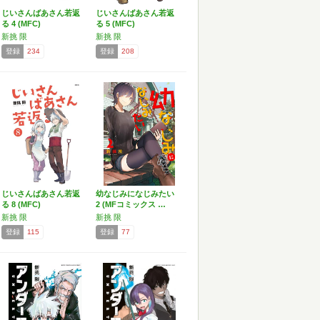
じいさんばあさん若返
じいさんばあさん若返
る 4 (MFC)
る 5 (MFC)
新挑 限
新挑 限
登録
234
登録
208
じいさんばあさん若返
幼なじみになじみたい
る 8 (MFC)
2 (MFコミックス …
新挑 限
新挑 限
登録
115
登録
77