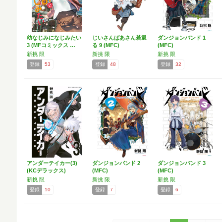
幼なじみになじみたい
じいさんばあさん若返
ダンジョンバンド 1
3 (MFコミックス …
る 9 (MFC)
(MFC)
新挑 限
新挑 限
新挑 限
登録
53
登録
48
登録
32
アンダーテイカー(3)
ダンジョンバンド 2
ダンジョンバンド 3
(KCデラックス)
(MFC)
(MFC)
新挑 限
新挑 限
新挑 限
登録
10
登録
7
登録
6