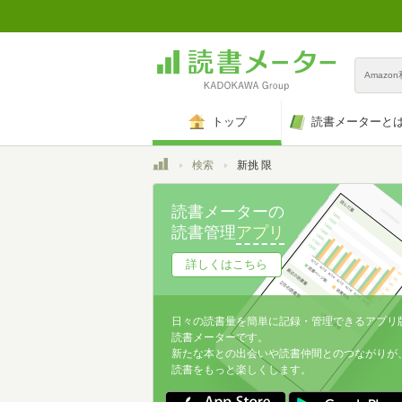
Amazo
トップ
読書メーターと
トップ
検索
新挑 限
読書メーターの
読書管理
アプリ
詳しくはこちら
日々の読書量を簡単に記録・管理できるアプリ
読書メーターです。
新たな本との出会いや読書仲間とのつながりが
読書をもっと楽しくします。