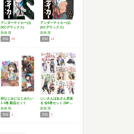
アンダーテイカー(1)
アンダーテイカー(2)
(KCデラックス)
(KCデラックス)
新挑 限
新挑 限
登録
25
登録
12
幼なじみになじみたい
じいさんばあさん若返
1-3巻 新品セット
る 全8巻セット (MF…
新挑 限
新挑 限
登録
1
登録
1