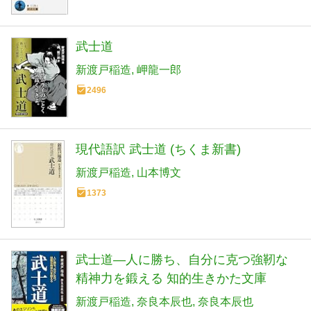
武士道
新渡戸稲造
岬龍一郎
2496
現代語訳 武士道 (ちくま新書)
新渡戸稲造
山本博文
1373
武士道―人に勝ち、自分に克つ強靭な
精神力を鍛える 知的生きかた文庫
新渡戸稲造
奈良本辰也
奈良本辰也