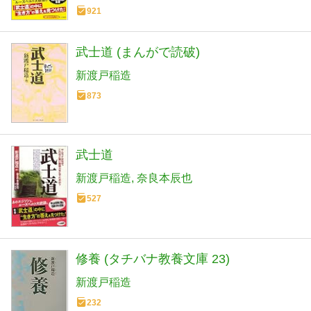
921
武士道 (まんがで読破)
新渡戸稲造
873
武士道
新渡戸稲造
奈良本辰也
527
修養 (タチバナ教養文庫 23)
新渡戸稲造
232