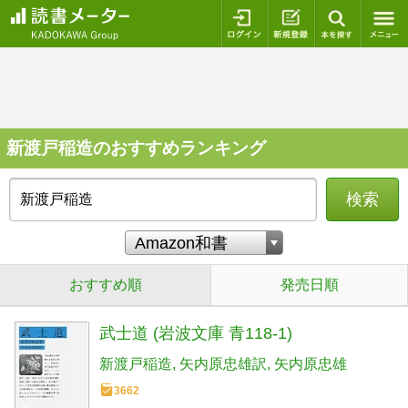
ログイン
新規登録
本を探
新渡戸稲造のおすすめランキング
検索
おすすめ順
発売日順
武士道 (岩波文庫 青118-1)
新渡戸稲造
矢内原忠雄訳
矢内原忠雄
3662