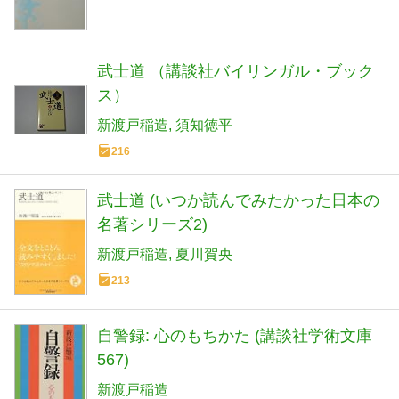
武士道 （講談社バイリンガル・ブック
ス）
新渡戸稲造
須知徳平
216
武士道 (いつか読んでみたかった日本の
名著シリーズ2)
新渡戸稲造
夏川賀央
213
自警録: 心のもちかた (講談社学術文庫
567)
新渡戸稲造