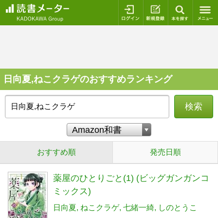
ログイン
新規登録
本を探
日向夏,ねこクラゲのおすすめランキング
検索
おすすめ順
発売日順
薬屋のひとりごと(1) (ビッグガンガンコ
ミックス)
日向夏
ねこクラゲ
七緒一綺
しのとうこ