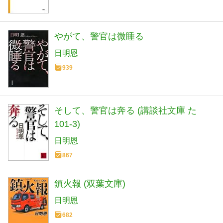
やがて、警官は微睡る
日明恩
939
そして、警官は奔る (講談社文庫 た
101-3)
日明恩
867
鎮火報 (双葉文庫)
日明恩
682