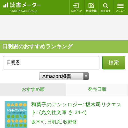
ログイン
新規登録
本を探
日明恩のおすすめランキング
検索
おすすめ順
発売日順
和菓子のアンソロジー: 坂木司リクエス
ト! (光文社文庫 さ 24-4)
坂木司
日明恩
牧野修