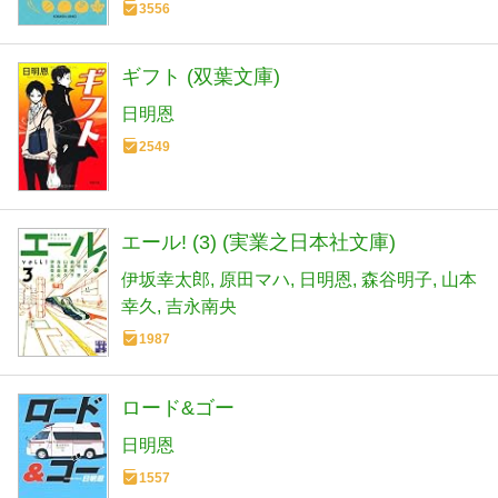
3556
ギフト (双葉文庫)
日明恩
2549
エール! (3) (実業之日本社文庫)
伊坂幸太郎
原田マハ
日明恩
森谷明子
山本
幸久
吉永南央
1987
ロード&ゴー
日明恩
1557