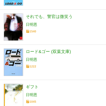
それでも、警官は微笑う
日明恩
1540
ロード&ゴー (双葉文庫)
日明恩
1222
ギフト
日明恩
1045