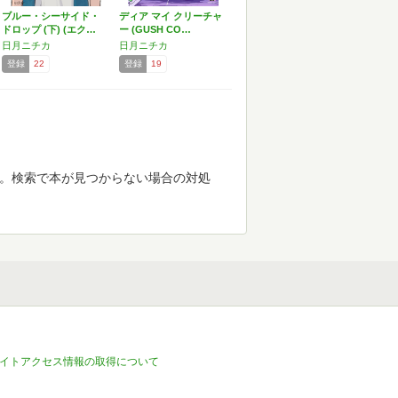
ブルー・シーサイド・
ディア マイ クリーチャ
ドロップ (下) (エク…
ー (GUSH CO…
日月ニチカ
日月ニチカ
登録
22
登録
19
す。検索で本が見つからない場合の対処
イトアクセス情報の取得について