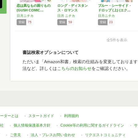
恋は異なもの困りもの
ロング・ディスタン
ブルー・シーサイド・
(GUSH COMIC…
ス・ロマンス
ドロップ (上) (エク…
日月ニチカ
日月 ニチカ
日月ニチカ
登録
75
登録
59
登録
23
全5件を表示
書誌検索オプションについて
ただいま「Amazon和書」検索の仕組みを変更しておりま
法など、詳しくは
こちらのお知らせ
をご確認ください。
ーターとは
スタートガイド
利用規約
社
個人情報保護基本方針
Cookie等の利用に関するガイドライン
サ
ご意見
法人・プレスお問い合わせ
リクエストコミュニティ