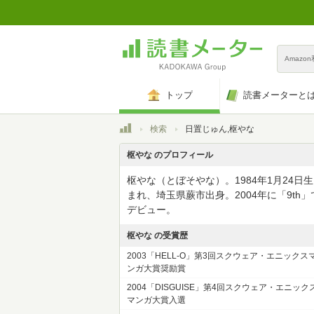
Amazo
トップ
読書メーターと
トップ
検索
日置じゅん,枢やな
枢やな のプロフィール
枢やな（とぼそやな）。1984年1月24日生
まれ、埼玉県蕨市出身。2004年に「9th」
デビュー。
枢やな の受賞歴
2003「HELL-O」第3回スクウェア・エニックス
ンガ大賞奨励賞
2004「DISGUISE」第4回スクウェア・エニック
マンガ大賞入選