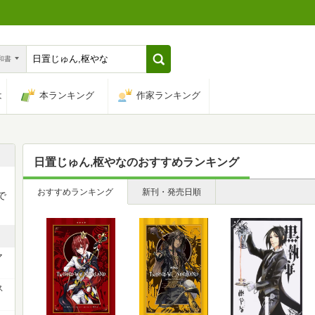
n和書
は
本ランキング
作家ランキング
日置じゅん,枢やな
のおすすめランキング
おすすめランキング
新刊・発売日順
で
マ
ス