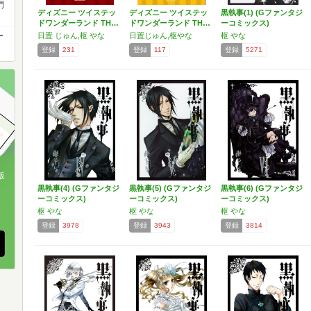
門
ディズニー ツイステッ
ディズニー ツイステッ
黒執事(1) (Gファンタジ
ドワンダーランド TH…
ドワンダーランド TH…
ーコミックス)
ー
日置 じゅん,枢 やな
日置じゅん,枢やな
枢 やな
登録
231
登録
117
登録
5271
版
黒執事(4) (Gファンタジ
黒執事(5) (Gファンタジ
黒執事(6) (Gファンタジ
ーコミックス)
ーコミックス)
ーコミックス)
、
枢 やな
枢 やな
枢 やな
登録
3978
登録
3943
登録
3814