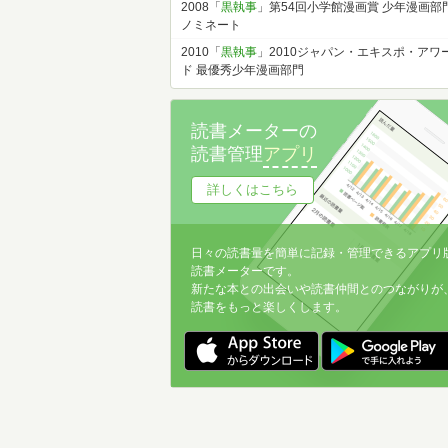
2008「
黒執事
」第54回小学館漫画賞 少年漫画部
ノミネート
2010「
黒執事
」2010ジャパン・エキスポ・アワ
ド 最優秀少年漫画部門
読書メーターの
読書管理
アプリ
詳しくはこちら
日々の読書量を簡単に記録・管理できるアプリ
読書メーターです。
新たな本との出会いや読書仲間とのつながりが
読書をもっと楽しくします。