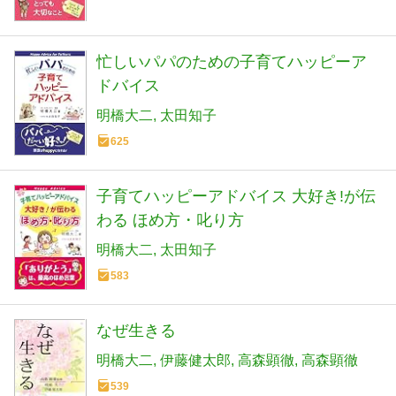
忙しいパパのための子育てハッピーア
ドバイス
明橋大二
太田知子
625
子育てハッピーアドバイス 大好き!が伝
わる ほめ方・叱り方
明橋大二
太田知子
583
なぜ生きる
明橋大二
伊藤健太郎
高森顕徹
高森顕徹
539