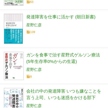
63
発達障害を仕事に活かす (朝日新書)
星野仁彦
139
ガンを食事で治す星野式ゲルソン療法
(5年生存率0%からの生還)
星野仁彦
8
会社の中の発達障害 いつも嫌なことを
言う上司、いつも迷惑をかける部下
星野仁彦