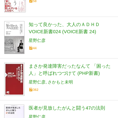
58
知って良かった、大人のＡＤＨＤ
VOICE新書024 (VOICE新書 24)
星野仁彦
44
まさか発達障害だったなんて 「困った
人」と呼ばれつづけて (PHP新書)
星野仁彦
さかもと未明
362
医者が見放したがんと闘う47の法則
星野仁彦