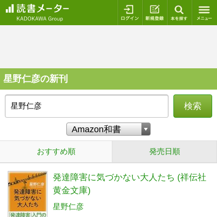
ログイン
新規登録
本を探
星野仁彦の新刊
検索
おすすめ順
発売日順
発達障害に気づかない大人たち (祥伝社
黄金文庫)
星野仁彦