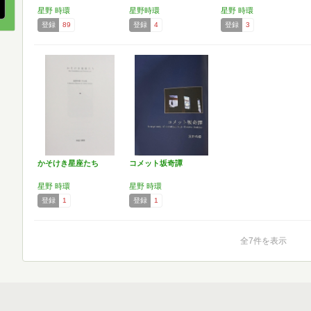
星野 時環
星野時環
星野 時環
登録
89
登録
4
登録
3
かそけき星座たち
コメット坂奇譚
星野 時環
星野 時環
登録
1
登録
1
全7件を表示