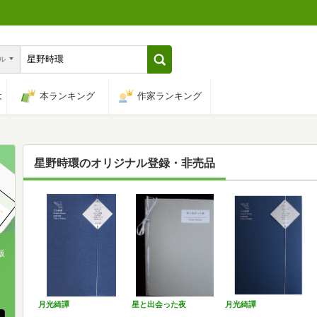
ル
は
本ランキング
作家ランキング
星野時環
のオリジナル登録・非売品
版
、
月光綺譚
星と出会った夜
月光綺譚