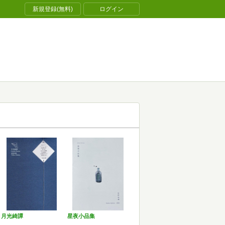
新規登録(無料)
ログイン
月光綺譚
星夜小品集