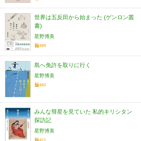
世界は五反田から始まった (ゲンロン叢
書)
星野博美
499
島へ免許を取りに行く
星野博美
483
みんな彗星を見ていた 私的キリシタン
探訪記
星野博美
471