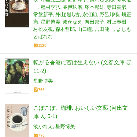
一
種村季弘
團伊玖磨
塚本邦雄
寺田寅彦
常盤新平
外山滋比古
永江朗
野呂邦暢
畑正
憲
星野博美
湊かなえ
向田邦子
村上春樹
村松友視
森本哲郎
山口瞳
吉田健一
よしも
とばなな
1120
転がる香港に苔は生えない (文春文庫 ほ
11-2)
星野博美
766
こぽこぽ、珈琲: おいしい文藝 (河出文
庫 ん 5-1)
湊かなえ
星野博美
770