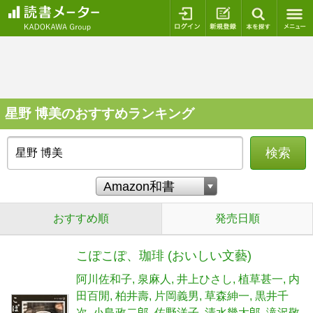
ログイン
新規登録
本を探
星野 博美のおすすめランキング
検索
おすすめ順
発売日順
こぽこぽ、珈琲 (おいしい文藝)
阿川佐和子
泉麻人
井上ひさし
植草甚一
内
田百閒
柏井壽
片岡義男
草森紳一
黒井千
次
小島政二郎
佐野洋子
清水幾太郎
滝沢敬