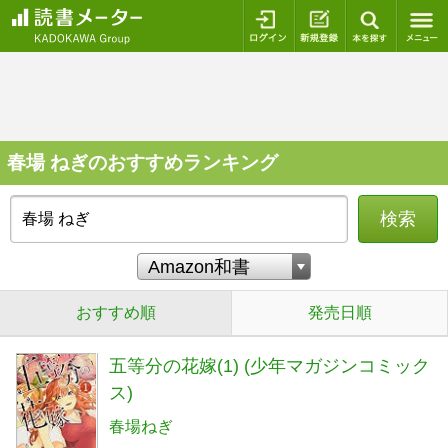
ログイン
新規登録
本を探
春場 ねぎのおすすめランキング
検索
おすすめ順
発売日順
五等分の花嫁(1) (少年マガジンコミック
ス)
春場ねぎ