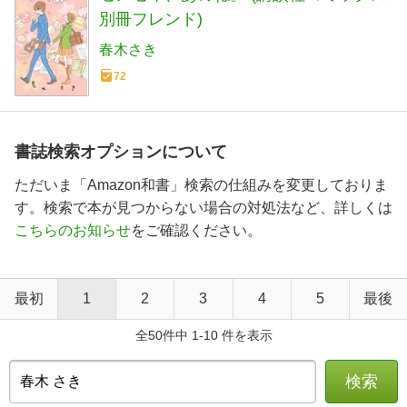
別冊フレンド)
春木さき
72
書誌検索オプションについて
ただいま「Amazon和書」検索の仕組みを変更しておりま
す。検索で本が見つからない場合の対処法など、詳しくは
こちらのお知らせ
をご確認ください。
最初
1
2
3
4
5
最後
全50件中 1-10 件を表示
検索