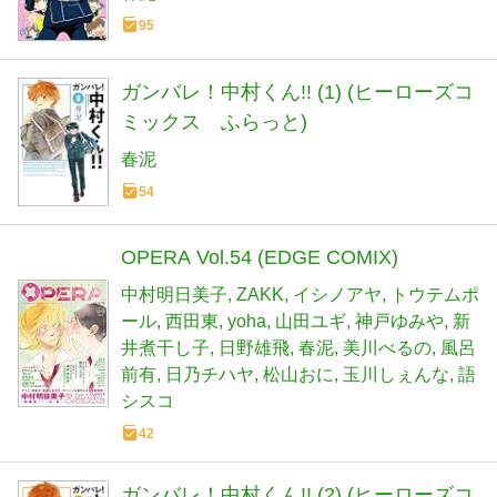
95
ガンバレ！中村くん!! (1) (ヒーローズコ
ミックス ふらっと)
春泥
54
OPERA Vol.54 (EDGE COMIX)
中村明日美子
ZAKK
イシノアヤ
トウテムポ
ール
西田東
yoha
山田ユギ
神戸ゆみや
新
井煮干し子
日野雄飛
春泥
美川べるの
風呂
前有
日乃チハヤ
松山おに
玉川しぇんな
語
シスコ
42
ガンバレ！中村くん!! (2) (ヒーローズコ