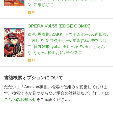
ン
沖奈じじこ
16
OPERA Vol.55 (EDGE COMIX)
春泥
思春期
ZAKK
トウテムポール
西田東
四宮しの
新井煮干し子
冥花すゐ
沖奈じじ
こ
日野雄飛
yoha
美川べるの
玉川しぇん
な
ながべ
松山おに
語シスコ
12
書誌検索オプションについて
ただいま「Amazon和書」検索の仕組みを変更しておりま
す。検索で本が見つからない場合の対処法など、詳しくは
こちらのお知らせ
をご確認ください。