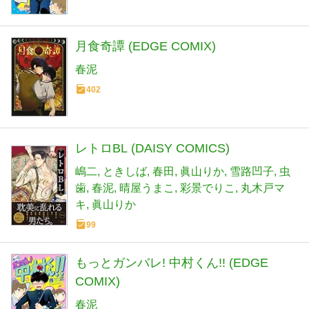
月食奇譚 (EDGE COMIX)
春泥
402
レトロBL (DAISY COMICS)
嶋二
ときしば
春田
眞山りか
雪路凹子
虫
歯
春泥
晴屋うまこ
彩景でりこ
丸木戸マ
キ
眞山りか
99
もっとガンバレ! 中村くん!! (EDGE
COMIX)
春泥