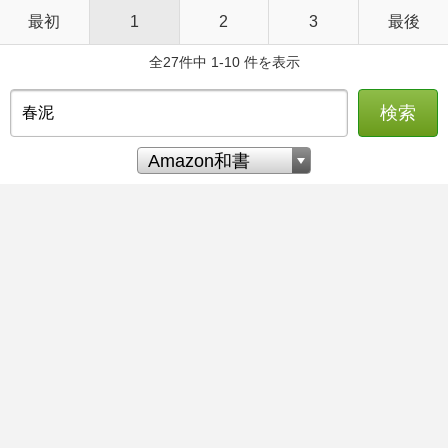
最初
1
2
3
最後
全27件中 1-10 件を表示
検索