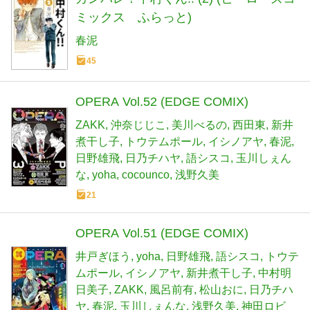
ミックス ふらっと)
春泥
45
OPERA Vol.52 (EDGE COMIX)
ZAKK
沖奈じじこ
美川べるの
西田東
新井
煮干し子
トウテムポール
イシノアヤ
春泥
日野雄飛
日乃チハヤ
語シスコ
玉川しぇん
な
yoha
cocounco
浅野久美
21
OPERA Vol.51 (EDGE COMIX)
井戸ぎほう
yoha
日野雄飛
語シスコ
トウテ
ムポール
イシノアヤ
新井煮干し子
中村明
日美子
ZAKK
風呂前有
松山おに
日乃チハ
ヤ
春泥
玉川しぇんな
浅野久美
神田ロビ