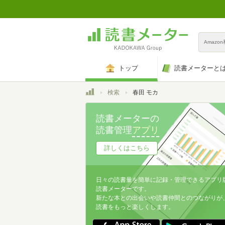
Amazo
トップ
読書メーターと
トップ
検索
春田 モカ
読書メーターの
読書管理
アプリ
詳しくはこちら
日々の読書量を簡単に記録・管理できるアプリ
読書メーターです。
新たな本との出会いや読書仲間とのつながりが
読書をもっと楽しくします。