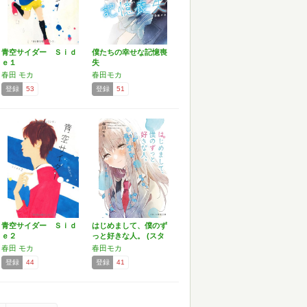
青空サイダー Ｓｉｄ
僕たちの幸せな記憶喪
ｅ１
失
春田 モカ
春田モカ
登録
53
登録
51
青空サイダー Ｓｉｄ
はじめまして、僕のず
ｅ２
っと好きな人。 (スタ
ー…
春田 モカ
春田モカ
登録
44
登録
41