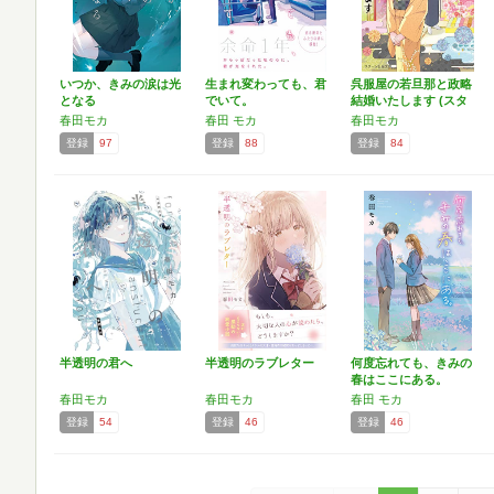
いつか、きみの涙は光
生まれ変わっても、君
呉服屋の若旦那と政略
となる
でいて。
結婚いたします (スタ
ー…
春田モカ
春田 モカ
春田モカ
登録
97
登録
88
登録
84
半透明の君へ
半透明のラブレター
何度忘れても、きみの
春はここにある。
春田モカ
春田モカ
春田 モカ
登録
54
登録
46
登録
46