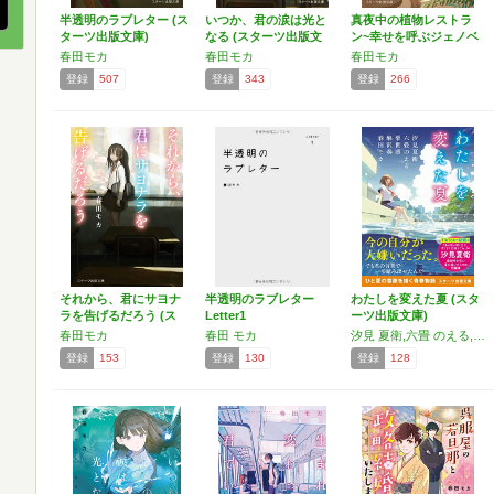
半透明のラブレター (ス
いつか、君の涙は光と
真夜中の植物レストラ
ターツ出版文庫)
なる (スターツ出版文
ン~幸せを呼ぶジェノベ
庫)
ー…
春田モカ
春田モカ
春田モカ
登録
507
登録
343
登録
266
それから、君にサヨナ
半透明のラブレター
わたしを変えた夏 (スタ
ラを告げるだろう (ス
Letter1
ーツ出版文庫)
タ…
春田モカ
春田 モカ
汐見 夏衛,六畳 のえる,栗世 凛,麻沢 奏,春田 モカ
登録
153
登録
130
登録
128