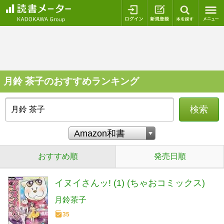
ログイン
新規登録
本を探
月鈴 茶子のおすすめランキング
検索
おすすめ順
発売日順
イヌイさんッ! (1) (ちゃおコミックス)
月鈴茶子
35