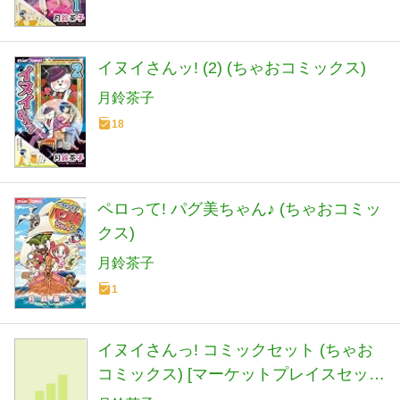
イヌイさんッ! (2) (ちゃおコミックス)
月鈴茶子
18
ペロって! パグ美ちゃん♪ (ちゃおコミッ
クス)
月鈴茶子
1
イヌイさんっ! コミックセット (ちゃお
コミックス) [マーケットプレイスセッ
ト]