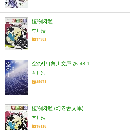
植物図鑑
有川浩
37581
空の中 (角川文庫 あ 48-1)
有川浩
35971
植物図鑑 (幻冬舎文庫)
有川浩
35415