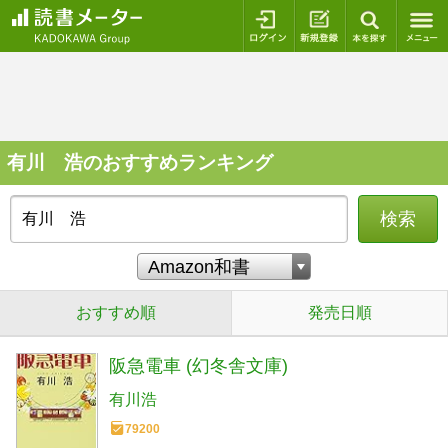
ログイン
新規登録
本を探
有川 浩のおすすめランキング
検索
おすすめ順
発売日順
阪急電車 (幻冬舎文庫)
有川浩
79200