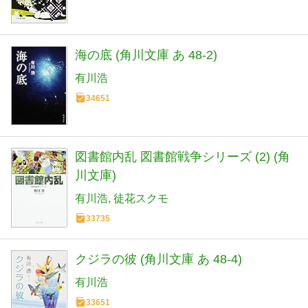
海の底 (角川文庫 あ 48-2)
有川浩
34651
図書館内乱 図書館戦争シリーズ (2) (角
川文庫)
有川浩
徒花スクモ
33735
クジラの彼 (角川文庫 あ 48-4)
有川浩
33651