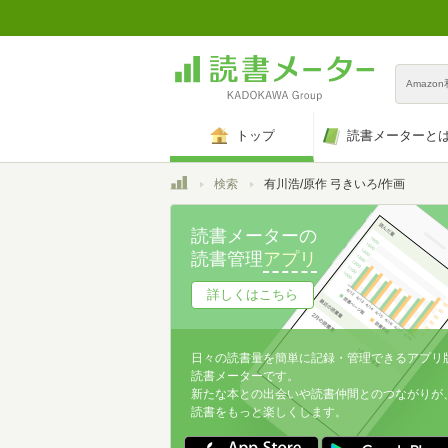
Amazo
トップ
読書メーターと
トップ
検索
有川浩/原作 弓きいろ/作画
読書メーターの
読書管理
アプリ
詳しくはこちら
日々の読書量を簡単に記録・管理できるアプリ
読書メーターです。
新たな本との出会いや読書仲間とのつながりが
読書をもっと楽しくします。