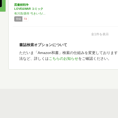
図書館戦争
LOVE&WAR コミック
1-…
有川浩/原作 弓きいろ/作画
登録
73
全1件を表示
書誌検索オプションについて
ただいま「Amazon和書」検索の仕組みを変更しておりま
法など、詳しくは
こちらのお知らせ
をご確認ください。