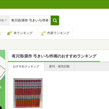
n和書
は
本ランキング
作家ランキング
有川浩/原作 弓きいろ/作画
のおすすめランキング
おすすめランキング
新刊・発売日順
版
、