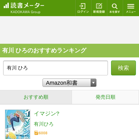
ログイン
新規登録
本を探
有川 ひろのおすすめランキング
検索
おすすめ順
発売日順
イマジン?
有川ひろ
6008