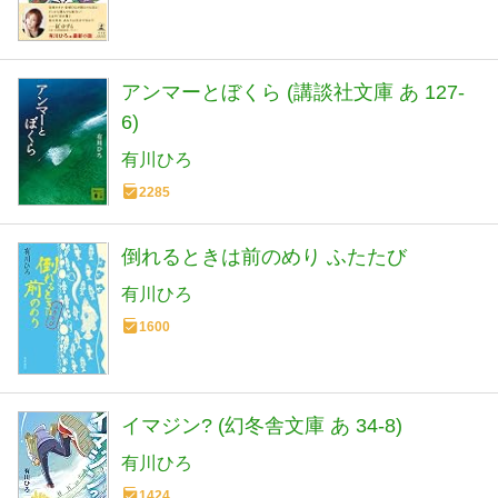
アンマーとぼくら (講談社文庫 あ 127-
6)
有川ひろ
2285
倒れるときは前のめり ふたたび
有川ひろ
1600
イマジン? (幻冬舎文庫 あ 34-8)
有川ひろ
1424