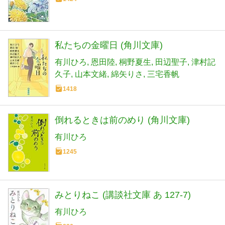
私たちの金曜日 (角川文庫)
有川ひろ
恩田陸
桐野夏生
田辺聖子
津村記
久子
山本文緒
綿矢りさ
三宅香帆
1418
倒れるときは前のめり (角川文庫)
有川ひろ
1245
みとりねこ (講談社文庫 あ 127-7)
有川ひろ