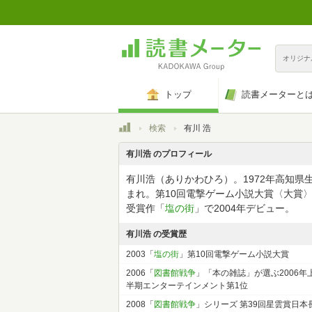
オリジナ
トップ
読書メーターと
トップ
検索
有川 浩
有川浩 のプロフィール
有川浩（ありかわひろ）。1972年高知県
まれ。第10回電撃ゲーム小説大賞〈大賞
受賞作「
塩の街
」で2004年デビュー。
有川浩 の受賞歴
2003「
塩の街
」第10回電撃ゲーム小説大賞
2006「
図書館戦争
」「本の雑誌」が選ぶ2006年
半期エンターテインメント第1位
2008「
図書館戦争
」シリーズ 第39回星雲賞日本