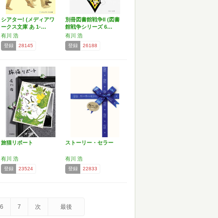
シアター! (メディアワ
別冊図書館戦争II (図書
ークス文庫 あ 1-…
館戦争シリーズ 6…
有川 浩
有川 浩
登録
28145
登録
26188
旅猫リポート
ストーリー・セラー
有川 浩
有川 浩
登録
23524
登録
22833
6
7
次
最後