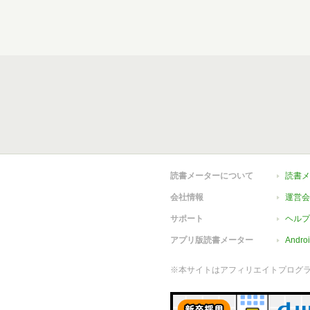
読書メーターについて
読書メ
会社情報
運営会
サポート
ヘルプ
アプリ版読書メーター
Andr
※本サイトはアフィリエイトプログ