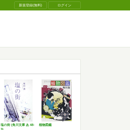
新規登録(無料)
ログイン
塩の街 (角川文庫 あ 48-
植物図鑑
3)