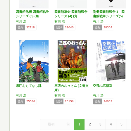
図書館危機 図書館戦争
図書館革命 図書館戦争
別冊図書館戦争 1―図
シリーズ (3) (角…
シリーズ (4) (角…
書館戦争シリーズ(5)…
有川 浩
有川 浩
有川 浩
登録
32118
登録
31040
登録
28304
県庁おもてなし課
三匹のおっさん (文春文
空飛ぶ広報室
庫)
有川 浩
有川 浩
有川 浩
登録
25586
登録
25156
登録
24063
最初
前
1
2
3
4
5