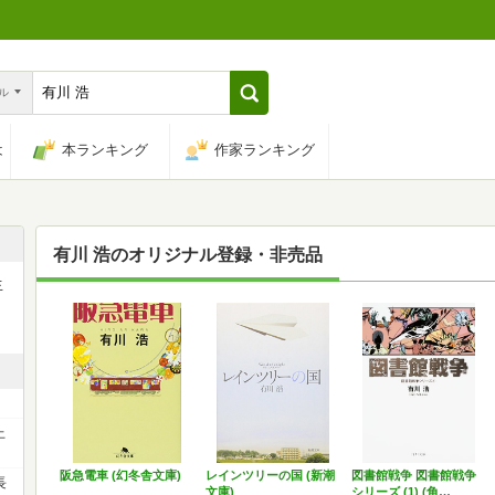
ル
は
本ランキング
作家ランキング
有川 浩
のオリジナル登録・非売品
生
〉
上
阪急電車 (幻冬舎文庫)
レインツリーの国 (新潮
図書館戦争 図書館戦争
長
文庫)
シリーズ (1) (角…