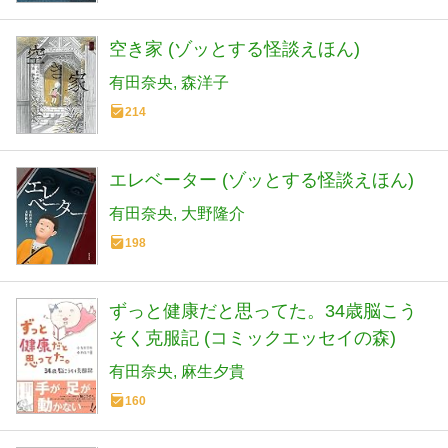
空き家 (ゾッとする怪談えほん)
有田奈央
森洋子
214
エレベーター (ゾッとする怪談えほん)
有田奈央
大野隆介
198
ずっと健康だと思ってた。34歳脳こう
そく克服記 (コミックエッセイの森)
有田奈央
麻生夕貴
160