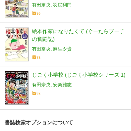
有田奈央
羽尻利門
96
絵本作家になりたくて (ぐーたらブー子
の奮闘記)
有田奈央
麻生夕貴
78
じごく小学校 (じごく小学校シリーズ 1)
有田奈央
安楽雅志
82
書誌検索オプションについて