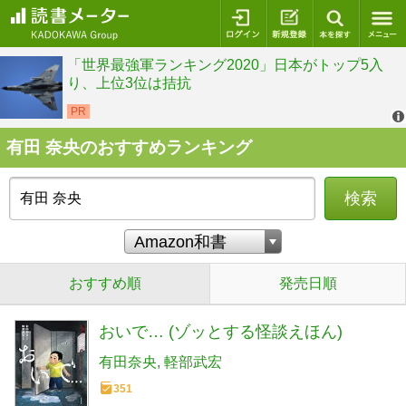
ログイン
新規登録
本を探
有田 奈央のおすすめランキング
検索
おすすめ順
発売日順
おいで… (ゾッとする怪談えほん)
有田奈央
軽部武宏
351