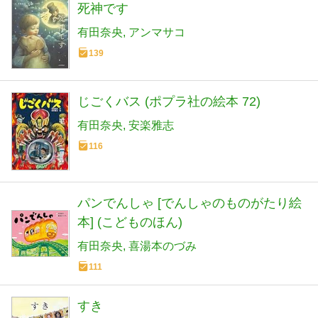
死神です
有田奈央
アンマサコ
139
じごくバス (ポプラ社の絵本 72)
有田奈央
安楽雅志
116
パンでんしゃ [でんしゃのものがたり絵
本] (こどものほん)
有田奈央
喜湯本のづみ
111
すき