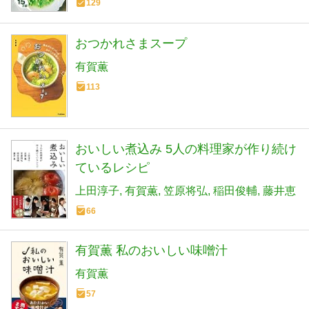
129
おつかれさまスープ
有賀薫
113
おいしい煮込み 5人の料理家が作り続け
ているレシピ
上田淳子
有賀薫
笠原将弘
稲田俊輔
藤井恵
66
有賀薫 私のおいしい味噌汁
有賀薫
57