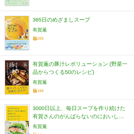
365日のめざましスープ
有賀薫
205
有賀薫の豚汁レボリューション (野菜一
品からつくる50のレシピ)
有賀薫
166
3000日以上、毎日スープを作り続けた
有賀さんのがんばらないのにおいしい
スープ
有賀薫