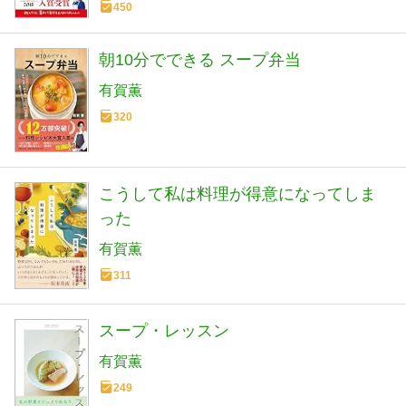
450
朝10分でできる スープ弁当
有賀薫
320
こうして私は料理が得意になってしま
った
有賀薫
311
スープ・レッスン
有賀薫
249