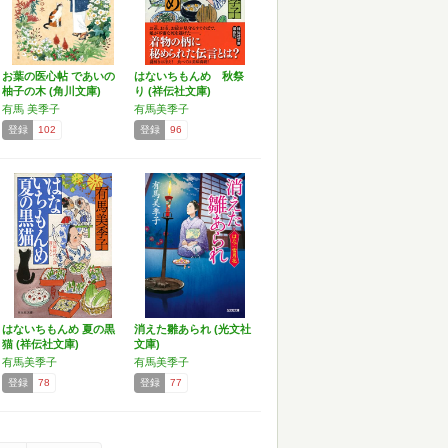
お葉の医心帖 であいの
はないちもんめ 秋祭
柚子の木 (角川文庫)
り (祥伝社文庫)
有馬 美季子
有馬美季子
登録
102
登録
96
はないちもんめ 夏の黒
消えた雛あられ (光文社
猫 (祥伝社文庫)
文庫)
有馬美季子
有馬美季子
登録
78
登録
77