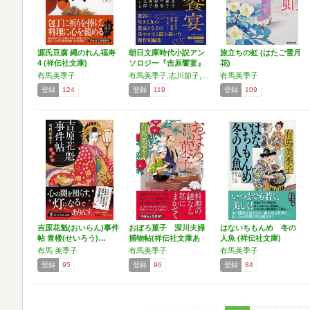
源氏豆腐 縄のれん福寿
朝日文庫時代小説アン
旅立ちの虹 (はたご雪月
4 (祥伝社文庫)
ソロジー『吉原饗宴』
花)
有馬美季子
有馬美季子,志川節子,中島 要,南原幹雄,松井今朝子,山田風太郎
有馬美季子
登録
124
登録
119
登録
109
吉原花魁(おいらん)事件
おぼろ菓子 深川夫婦
はないちもんめ 冬の
帖 青楼(せいろう)…
捕物帖(祥伝社文庫あ
人魚 (祥伝社文庫)
36…
有馬 美季子
有馬美季子
有馬美季子
登録
95
登録
96
登録
84