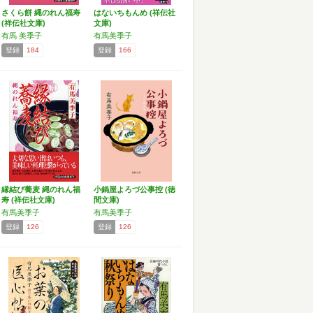
さくら餅 縄のれん福寿
はないちもんめ (祥伝社
(祥伝社文庫)
文庫)
有馬 美季子
有馬美季子
登録
184
登録
166
縁結び蕎麦 縄のれん福
小鍋屋よろづ公事控 (徳
寿 (祥伝社文庫)
間文庫)
有馬美季子
有馬美季子
登録
126
登録
126