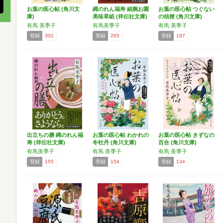
お葉の医心帖 (角川文
縄のれん福寿 細腕お園
お葉の医心帖 つぐない
庫)
美味草紙 (祥伝社文庫)
の桔梗 (角川文庫)
有馬 美季子
有馬美季子
有馬 美季子
登録
302
登録
265
登録
197
出立ちの膳 縄のれん福
お葉の医心帖 わかれの
お葉の医心帖 きずなの
寿 (祥伝社文庫)
冬牡丹 (角川文庫)
百合 (角川文庫)
有馬美季子
有馬 美季子
有馬 美季子
登録
155
登録
154
登録
134