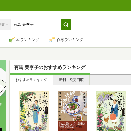
n和書
は
本ランキング
作家ランキング
有馬 美季子
のおすすめランキング
おすすめランキング
新刊・発売日順
版
、