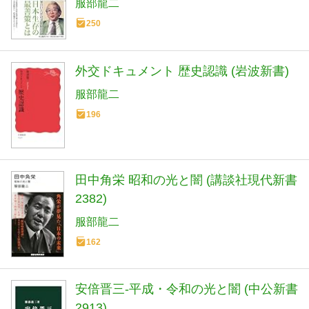
服部龍二
250
外交ドキュメント 歴史認識 (岩波新書)
服部龍二
196
田中角栄 昭和の光と闇 (講談社現代新書
2382)
服部龍二
162
安倍晋三-平成・令和の光と闇 (中公新書
2913)