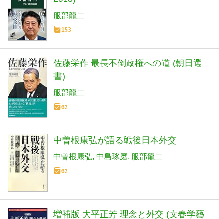
服部龍二
153
佐藤栄作 最長不倒政権への道 (朝日選
書)
服部龍二
62
中曽根康弘が語る戦後日本外交
中曽根康弘
中島琢磨
服部龍二
62
増補版 大平正芳 理念と外交 (文春学藝