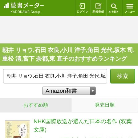
ログイン
新規登録
本を探
朝井 リョウ,石田 衣良,小川 洋子,角田 光代,坂木 司,
重松 清,宮下 奈都,東 直子のおすすめランキング
検索
おすすめ順
発売日順
NHK国際放送が選んだ日本の名作 (双葉
文庫)