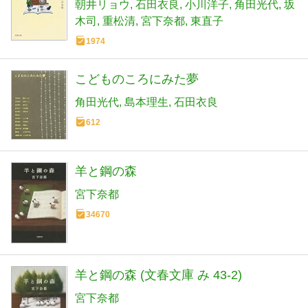
朝井リョウ
石田衣良
小川洋子
角田光代
坂
木司
重松清
宮下奈都
東直子
1974
こどものころにみた夢
角田光代
島本理生
石田衣良
612
羊と鋼の森
宮下奈都
34670
羊と鋼の森 (文春文庫 み 43-2)
宮下奈都