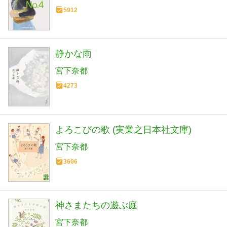
5912
静かな雨
宮下奈都
4273
よろこびの歌 (実業之日本社文庫)
宮下奈都
3606
神さまたちの遊ぶ庭
宮下奈都